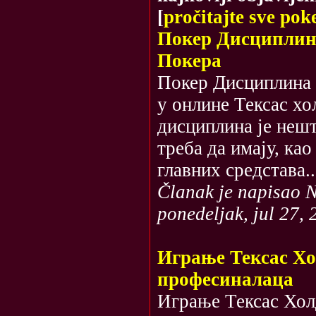
[
pročitajte sve pok
Покер Дисциплин
Покера
Покер Дисциплина 
у онлине Тексас х
дисциплина је неш
треба да имају, ка
главних средстава..
Članak je napisao 
ponedeljak, jul 27,
Играње Тексас Хо
професиналаца
Играње Тексас Хол