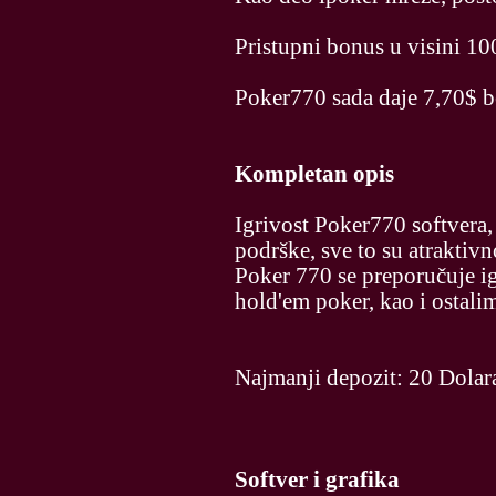
Pristupni bonus u visini 10
Poker770 sada daje 7,70$ b
Kompletan opis
Igrivost Poker770 softvera
podrške, sve to su atraktivn
Poker 770 se preporučuje i
hold'em poker, kao i ostali
Najmanji depozit: 20 Dolar
Softver i grafika