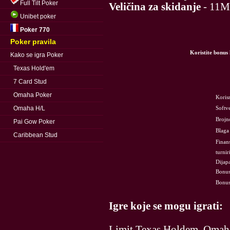
Full Tilt Poker
Veličina za skidanje
- 11M
Unibet poker
Poker 770
Poker pravila
Koristite bonus
Kako se igra Poker
Texas Hold'em
7 Card Stud
Omaha Poker
Korisn
Softve
Omaha H/L
Brojno
Pai Gow Poker
Blaga
Caribbean Stud
Finans
turnir
Dijap
Bonus
Bonus 
Igre koje se mogu igrati:
Limit Texas Holdem, Omaha