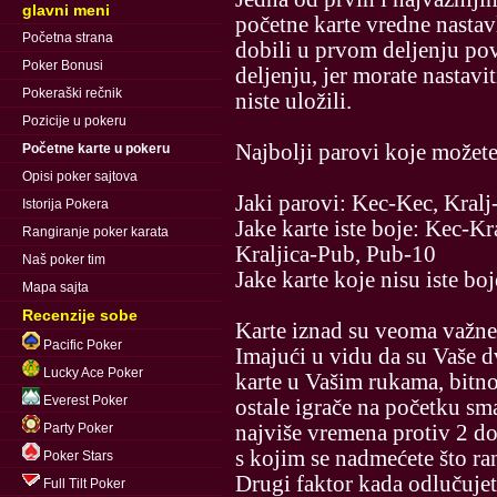
glavni meni
početne karte vredne nastavl
Početna strana
dobili u prvom deljenju pov
Poker Bonusi
deljenju, jer morate nastavi
Pokeraški rečnik
niste uložili.
Pozicije u pokeru
Najbolji parovi koje možete
Početne karte u pokeru
Opisi poker sajtova
Jaki parovi: Kec-Kec, Kralj
Istorija Pokera
Jake karte iste boje: Kec-Kr
Rangiranje poker karata
Kraljica-Pub, Pub-10
Naš poker tim
Jake karte koje nisu iste bo
Mapa sajta
Recenzije sobe
Karte iznad su veoma važne i
Pacific Poker
Imajući u vidu da su Vaše dv
Lucky Ace Poker
karte u Vašim rukama, bitno 
Everest Poker
ostale igrače na početku sm
najviše vremena protiv 2 do
Party Poker
s kojim se nadmećete što rani
Poker Stars
Drugi faktor kada odlučujete
Full Tilt Poker