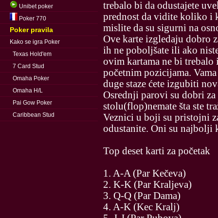
trebalo bi da odustajete uve
Unibet poker
prednost da vidite koliko i
Poker 770
mislite da su sigurni na os
Poker pravila
Ove karte izgledaju dobro za
Kako se igra Poker
ih ne poboljšate ili ako ni
Texas Hold'em
ovim kartama ne bi trebalo 
7 Card Stud
početnim pozicijama. Vama j
Omaha Poker
duge staze ćete izgubiti no
Omaha H/L
Osrednji parovi su dobri za 
Pai Gow Poker
stolu(flop)nemate šta ste tra
Caribbean Stud
Veznici u boji su pristojni 
odustanite. Oni su najbolji
Top deset karti za početak
1. A-A (Par Kečeva)
2. K-K (Par Kraljeva)
3. Q-Q (Par Dama)
4. A-K (Kec Kralj)
5. J-J (Par Pubova)