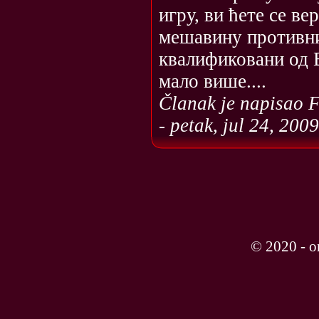
игру, ви ћете се ве
мешавину противни
квалификовани од 
мало више....
Članak je napisao F
-
petak, jul 24, 2009
© 2020 - o