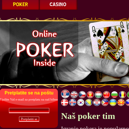
Pretplatite se na poštu
Upišite Vaš e-mail za pretplatu na naš bilten
Naš poker tim
Igranje pokera je popularno