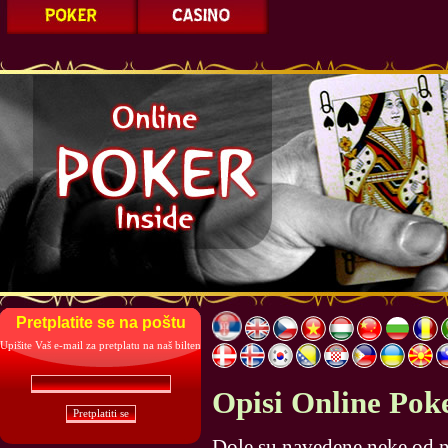
Pretplatite se na poštu
Upišite Vaš e-mail za pretplatu na naš bilten
Opisi Online Pok
Dole su navedene neke od na