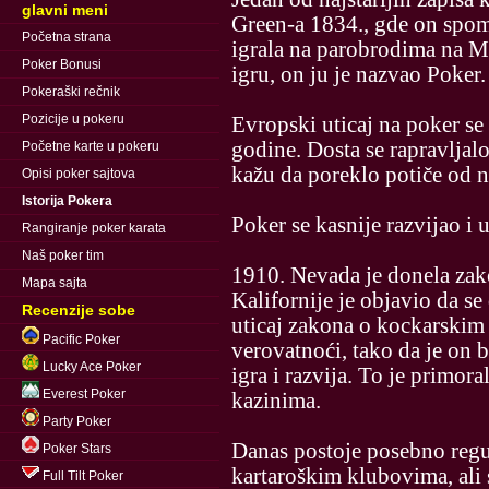
glavni meni
Green-a 1834., gde on spomi
Početna strana
igrala na parobrodima na Mi
Poker Bonusi
igru, on ju je nazvao Poker.
Pokeraški rečnik
Pozicije u pokeru
Evropski uticaj na poker se
godine. Dosta se rapravljal
Početne karte u pokeru
kažu da poreklo potiče od n
Opisi poker sajtova
Istorija Pokera
Poker se kasnije razvijao i 
Rangiranje poker karata
Naš poker tim
1910. Nevada je donela zak
Mapa sajta
Kalifornije je objavio da s
Recenzije sobe
uticaj zakona o kockarskim 
Pacific Poker
verovatnoći, tako da je on 
Lucky Ace Poker
igra i razvija. To je primo
Everest Poker
kazinima.
Party Poker
Danas postoje posebno regul
Poker Stars
kartaroškim klubovima, ali s
Full Tilt Poker