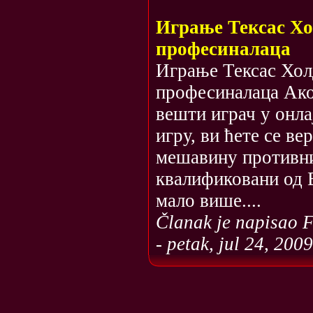
Играње Тексас Хо
професиналаца
Играње Тексас Хол
професиналаца Ако
вешти играч у онла
игру, ви ћете се ве
мешавину противни
квалификовани од 
мало више....
Članak je napisao F
-
petak, jul 24, 2009