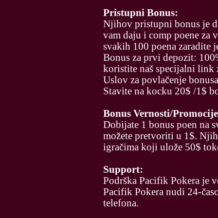
Pristupni Bonus:
Njihov pristupni bonus je 
vam daju i comp poene za va
svakih 100 poena zaradite j
Bonus za prvi depozit: 10
koristite naš specijalni lin
Uslov za povlačenje bonusa
Stavite na kocku 20$ /1$ b
Bonus Vernosti/Promocije
Dobijate 1 bonus poen na sv
možete pretvoriti u 1$. Nji
igračima koji ulože 50$ tok
Support:
Podrška Pacifik Pokera je v
Pacifik Pokera nudi 24-čas
telefona.