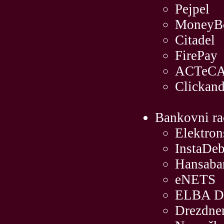
Pejpel
MoneyB
Citadel
FirePay
ACTeC
Clickan
Bankovni ra
Elektron
InstaDeb
Hansaba
eNETS
ELBA Di
Drezdner