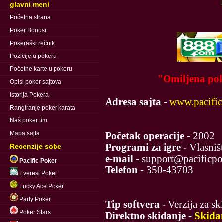
glavni meni
Početna strana
Poker Bonusi
Pokeraški rečnik
Pozicije u pokeru
Početne karte u pokeru
"Omiljena pok
Opisi poker sajtova
Istorija Pokera
Adresa sajta
-
www.pacifi
Rangiranje poker karata
Naš poker tim
Mapa sajta
Početak operacije
- 2002
Programi za igre
- Vlasniš
Recenzije sobe
e-mail
-
support@pacificp
Pacific Poker
Telefon
- 350-43703
Everest Poker
Lucky Ace Poker
Party Poker
Tip softvera
- Verzija za sk
Poker Stars
Direktno skidanje
-
Skida