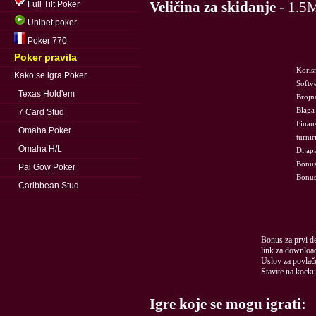
Veličina za skidanje
- 1.5
Full Tilt Poker
Unibet poker
Poker 770
Poker pravila
Korisn
Kako se igra Poker
Softve
Texas Hold'em
Brojno
Blaga
7 Card Stud
Finans
Omaha Poker
turnir
Omaha H/L
Dijap
Bonus
Pai Gow Poker
Bonus 
Caribbean Stud
Bonus za prvi de
link za downloa
Uslov za povlače
Stavite na kock
Igre koje se mogu igrati: