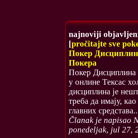
najnoviji objavljen
[
pročitajte sve pok
Покер Дисциплин
Покера
Покер Дисциплина 
у онлине Тексас х
дисциплина је неш
треба да имају, ка
главних средстава..
Članak je napisao 
ponedeljak, jul 27,