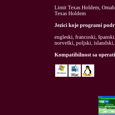
Limit Texas Holdem, Omaha
Texas Holdem
Jezici koje programi pod
engleski, francuski, španski,
norveški, poljski, islandski,
Kompatibilnost sa opera