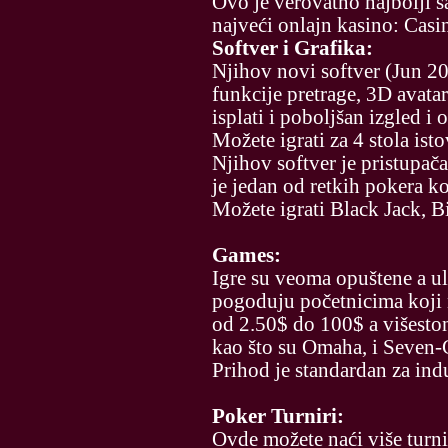
Ovo je verovatno najbolji sa
najveći onlajn kasino: Casi
Softver i Grafika:
Njihov novi softver (Jun 20
funkcije pretrage, 3D avatar
isplati i poboljšan izgled i 
Možete igrati za 4 stola is
Njihov softver je pristupač
je jedan od retkih pokera ko
Možete igrati Black Jack, 
Games:
Igre su veoma opuštene a u
pogoduju početnicima koji 
od 2.50$ do 100$ a višesto
kao što su Omaha, i Seven-
Prihod je standardan za ind
Poker Turniri:
Ovde možete naći više turni