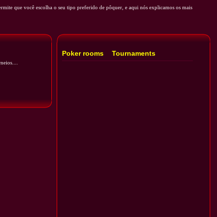
ermite que você escolha o seu tipo preferido de pôquer, e aqui nós explicamos os mais
Poker rooms
Tournaments
eios....