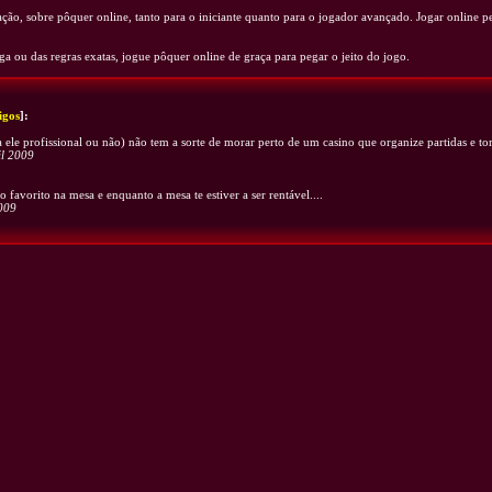
ação, sobre pôquer online, tanto para o iniciante quanto para o jogador avançado. Jogar online p
a ou das regras exatas, jogue pôquer online de graça para pegar o jeito do jogo.
igos
]:
ele profissional ou não) não tem a sorte de morar perto de um casino que organize partidas e torn
il 2009
favorito na mesa e enquanto a mesa te estiver a ser rentável....
009