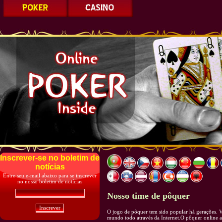
Inscrever-se no boletim de
notícias
Entre seu e-mail abaixo para se inscrever
no nosso boletim de notícias
Nosso time de pôquer
O jogo de pôquer tem sido popular há gerações. Vo
mundo todo através da Internet.O pôquer online ai