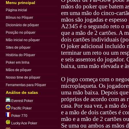
Menu principal
mãos do poker que batem as
Página inicial
em uma mão do cinco-cartão
Bônus no Pôquer
mãos são jogadas e espesso
A2345 é o segundo reto o ma
Dicionário de pôquer
que a mão de 2 cartões. A 
Posição no pôquer
dois cartões individuais (p
Mão inicial no pôquer
O joker adicional incluído 
Sites de pôquer
terminar um reto ou um resp
História do Pôquer
e seis assentos do jogador
Poker em linha
baixa, uma mão elevada e à
Mãos de pôquer
Nosso time de pôquer
O jogo começa com o negoci
microplaqueta. Os jogadore
Ferramentas para Pôquer
uma mão baixa. Depois que 
Análise de salas
próprios de acordo com as 
Everest Poker
casa. Por sua vez, a mão do
Pacific Poker
e a mão de dois cartões é c
Poker 770
mão e a mão de 2 cartões ou
Lucky Ace Poker
Se uma ou ambos as mãos d