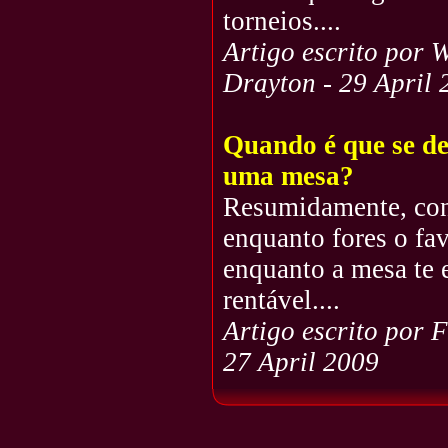
torneios....
Artigo escrito por 
Drayton
-
29 April 
Quando é que se d
uma mesa?
Resumidamente, con
enquanto fores o fa
enquanto a mesa te e
rentável....
Artigo escrito por 
27 April 2009