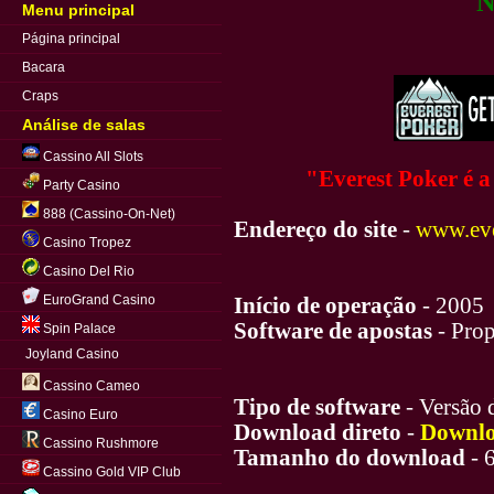
N
Menu principal
Página principal
Bacara
Craps
Análise de salas
Cassino All Slots
"Everest Poker é a
Party Casino
888 (Cassino-On-Net)
Endereço do site
-
www.eve
Casino Tropez
Casino Del Rio
EuroGrand Casino
Início de operação
- 2005
Software de apostas
- Prop
Spin Palace
Joyland Casino
Cassino Cameo
Tipo de software
- Versão
Casino Euro
Download direto
-
Downlo
Cassino Rushmore
Tamanho do download
- 
Cassino Gold VIP Club