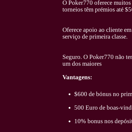
O Poker770 oferece muitos t
torneios têm prémios até $
Oferece apoio ao cliente em
serviço de primeira classe.
Seguro. O Poker770 não tem 
um dos maiores
Vantagens:
$600 de bónus no prim
500 Euro de boas-vinda
10% bonus nos depósit