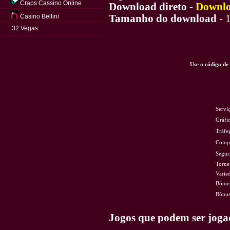
Craps Cassino Online
Download direto
-
Downlo
Tamanho do download
- 
Casino Bellini
32 Vegas
Use o código de
Serviç
Gráfi
Tráfe
Compe
Segur
Torne
Varie
Bónus
Bônus
Jogos que podem ser joga