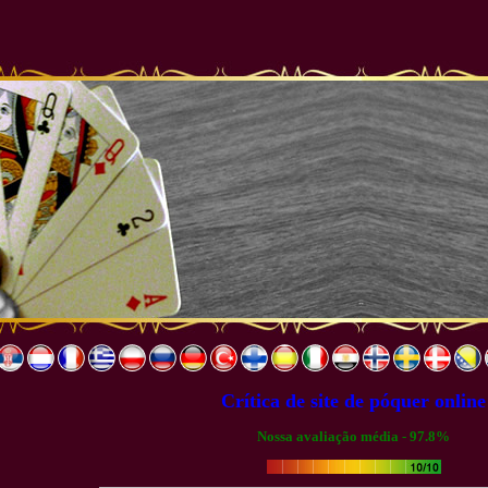
Crítica de site de póquer online
Nossa avaliação média - 97.8%