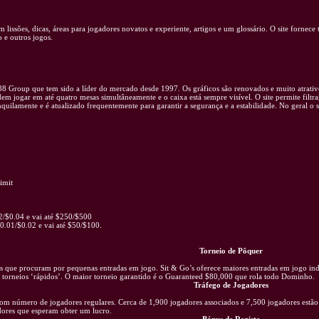
ssões, dicas, áreas para jogadores novatos e experiente, artigos e um glossário. O site fornece 
 e outros jogos.
88 Group que tem sido a líder do mercado desde 1997. Os gráficos são renovados e muito atrativo
m jogar em até quatro mesas simultâneamente e o caixa está sempre visível. O site permite filtr
anquilamente e é atualizado frequentemente para garantir a segurança e a estabilidade. No geral
imit
/$0.04 e vai até $250/$500
.01/$0.02 e vai até $50/$100.
Torneio de Pôquer
s que procuram por pequenas entradas em jogo. Sit & Go’s oferece maiores entradas em jogo indo 
 torneios ‘rápidos’. O maior torneio garantido é o Guaranteed $80,000 que rola todo Dominho.
Tráfego de Jogadores
 número de jogadores regulares. Cerca de 1,900 jogadores associados e 7,500 jogadores estão n
ores que esperam obter um lucro.
Bónus de Registo