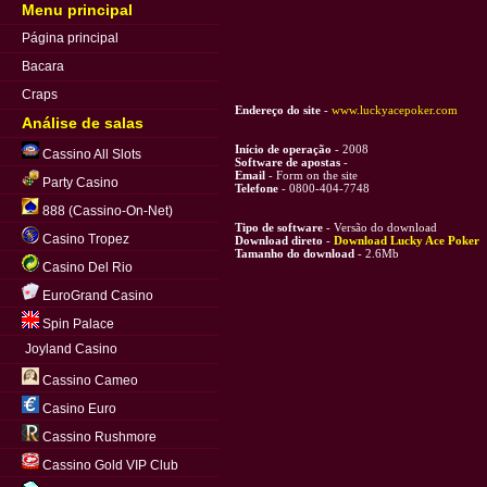
Menu principal
Página principal
Bacara
Craps
Endereço do site
-
www.luckyacepoker.com
Análise de salas
Início de operação
- 2008
Cassino All Slots
Software de apostas
-
Email
- Form on the site
Party Casino
Telefone
- 0800-404-7748
888 (Cassino-On-Net)
Tipo de software
- Versão do download
Casino Tropez
Download direto
-
Download Lucky Ace Poker
Tamanho do download
- 2.6Mb
Casino Del Rio
EuroGrand Casino
Spin Palace
Joyland Casino
Cassino Cameo
Casino Euro
Cassino Rushmore
Cassino Gold VIP Club