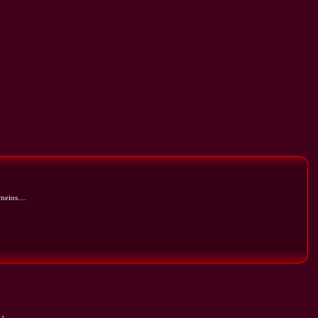
eios....