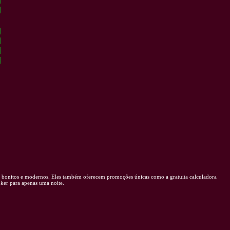
os bonitos e modernos. Eles também oferecem promoções únicas como a gratuita calculadora
oker para apenas uma noite.