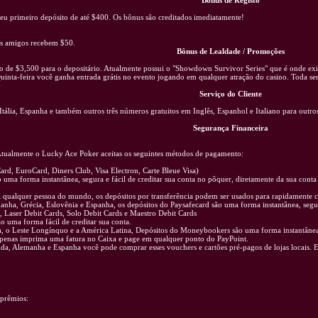
 primeiro depósito de até $400. Os bônus são creditados imediatamente!
us amigos recebem $50.
Bônus de Lealdade / Promoções
 de $3,500 para o depositário. Atualmente possui o "Showdown Survivor Series" que é onde exis
inta-feira você ganha entrada grátis no evento jogando em qualquer atração do casino. Toda s
Serviço do Cliente
 Itália, Espanha e também outros três números gratuitos em Inglês, Espanhol e Italiano para out
Segurança Financeira
Atualmente o Lucky Ace Poker aceitas os seguintes métodos de pagamento:
Card, EuroCard, Diners Club, Visa Electron, Carte Bleue Visa)
ma forma instantânea, segura e fácil de creditar sua conta no pôquer, diretamente da sua con
 qualquer pessoa do mundo, os depósitos por transferência podem ser usados para rapidamente cr
manha, Grécia, Eslovênia e Espanha, os depósitos do Paysafecard são uma forma instantânea, segur
, Laser Debit Cards, Solo Debit Cards e Maestro Debit Cards
ão uma forma fácil de creditar sua conta.
 o Leste Longínquo e a América Latina, Depósitos do Moneybookers são uma forma instantânea, s
, apenas imprima uma fatura no Caixa e page em qualquer ponto do PayPoint.
nda, Alemanha e Espanha você pode comprar esses vouchers e cartões pré-pagos de lojas locais
 prêmios: