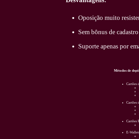
Oposição muito resiste
Sem bônus de cadastro
Suporte apenas por em
Métodos de depó
Cartões 
Cartões 
Cartões 
E-Wallets