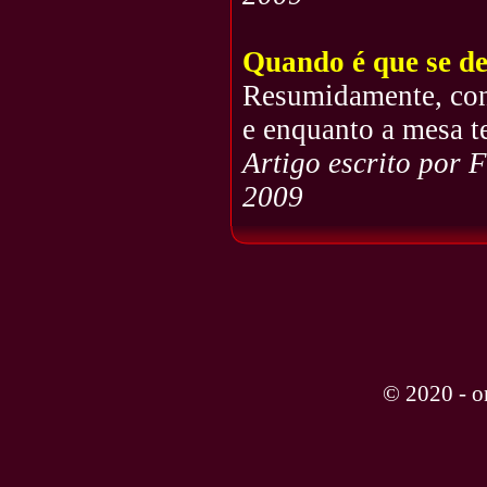
Quando é que se d
Resumidamente, cont
e enquanto a mesa te 
Artigo escrito por 
2009
© 2020 - o