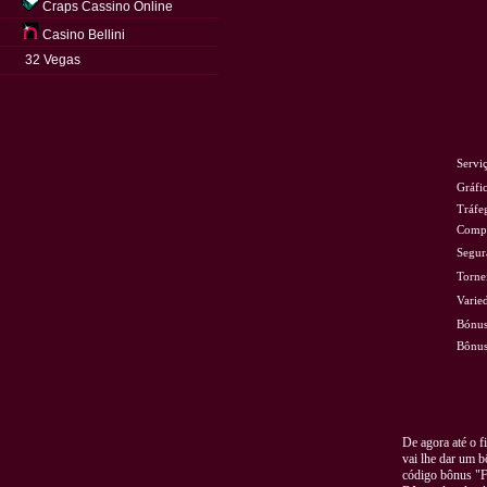
Craps Cassino Online
Casino Bellini
32 Vegas
Serviç
Gráfi
Tráfe
Compe
Segur
Torne
Varie
Bónus
Bônus
De agora até o f
vai lhe dar um 
código bônus "F