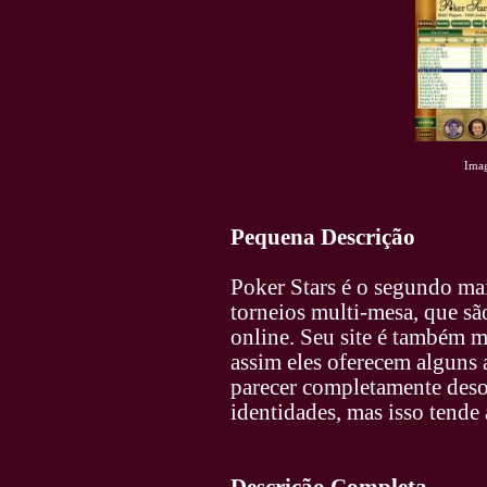
Imag
Pequena Descrição
Poker Stars é o segundo maio
torneios multi-mesa, que s
online. Seu site é também 
assim eles oferecem alguns 
parecer completamente deso
identidades, mas isso tende
Descrição Completa