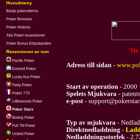
Huvudmeny
Bästa pokersiterna
Poker Bonuses
Poker Historia
Alla Poker recensioner
Poker Bonus Erbjudanden
"De 
Recensioner av rum
Pacific Poker
Adress till sidan
-
www.pok
Everest Poker
Lucky Ace Poker
Party Poker
Start av operation
- 2000
Spelets Mjukvara
- patent
Poker 770
e-post
-
support@pokerstar
Littlewoods Poker
Poker Stars
Bodog Poker
Typ av mjukvara
- Nedlad
Full Tilt Poker
Direktnedladdning
-
Ladd
Unibet Poker
Nedladdningsstorlek
- 2.