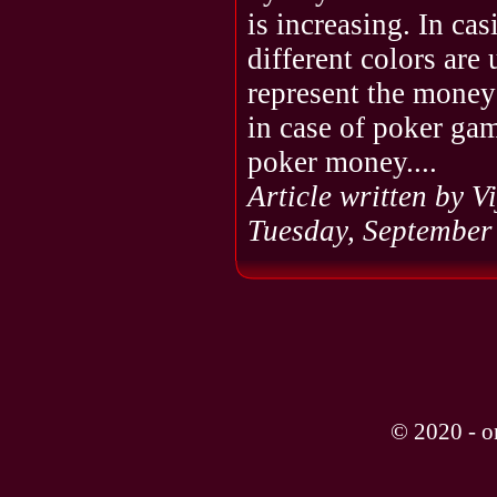
is increasing. In cas
different colors are
represent the money 
in case of poker gam
poker money....
Article written by V
Tuesday, September
© 2020 - o