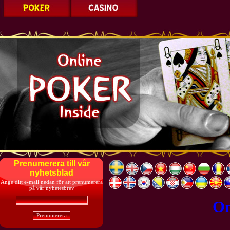
Prenumerera till vår
nyhetsblad
Ange ditt e-mail nedan för att prenumerera
på vår nyhetesbrev
On