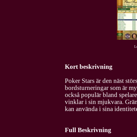
L
Kort beskrivning
Poker Stars är den näst störst
bordsturneringar som är myc
också populär bland spelare
vinklar i sin mjukvara. Grän
kan använda i sina identite
Full Beskrivning