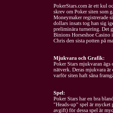
PokerStars.com är ett kul oc
skrev om Poker siten som g
Moneymaker registrerade sig
dollars insats tog han sig 
preliminära turnering. Det g
Binions Horseshoe Casino i
Chris den sista potten på ma
Mjukvara och Grafik:
Poker Stars mjukvaran ägs oc
nätverk. Deras mjukvara är 
varför siten haft såna framgå
Spel:
Poker Stars har en bra blan
"Heads-up" spel är mycket p
avgift) för dessa spel är my