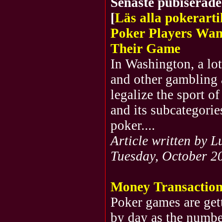
Senaste pubiserade
[
Läs alla pokerarti
Poker Players Want
Their Game
In Washington, a lot
and other gambling 
legalize the sport o
and its subcategorie
poker....
Article written by L
Tuesday, October 2
Money Transaction
Poker games are get
by day as the numbe