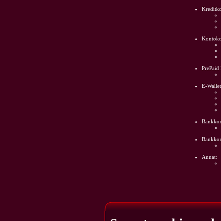
Kreditko
Kontoko
PrePaid 
E-Wallet
Bankkon
Bankkon
Annat: