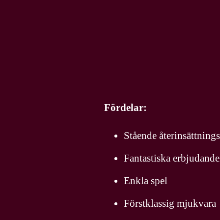
Fördelar:
Stående återinsättning
Fantastiska erbjudand
Enkla spel
Förstklassig mjukvara