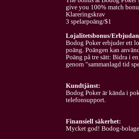
give you 100% match bonu
Klareringskrav
3 spelarpoäng/$1
Lojalitetsbonus/Erbjuda
Bodog Poker erbjuder ett lo
poäng. Poängen kan använda
Poäng på tre sätt: Bidra i e
genom "sammanlagd tid spen
Kundtjänst:
Bodog Poker är kända i poke
telefonsupport.
Finansiell säkerhet:
Mycket god! Bodog-bolaget