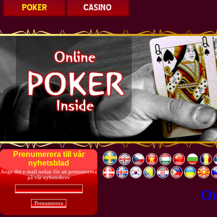
Prenumerera till vår
nyhetsblad
Ange ditt e-mail nedan för att prenumerera
på vår nyhetesbrev
On