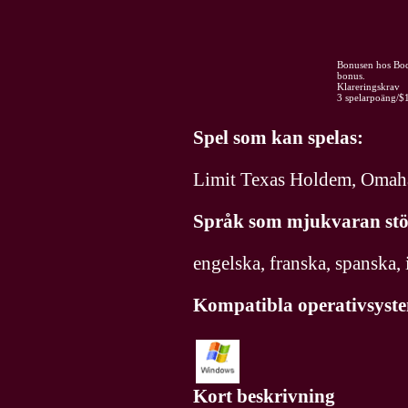
Bonusen hos Bodo
bonus.
Klareringskrav
3 spelarpoäng/$
Spel som kan spelas:
Limit Texas Holdem, Omah
Språk som mjukvaran stö
engelska, franska, spanska, 
Kompatibla operativsyst
Kort beskrivning