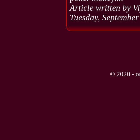
Article written by V
Tuesday, September
© 2020 - o