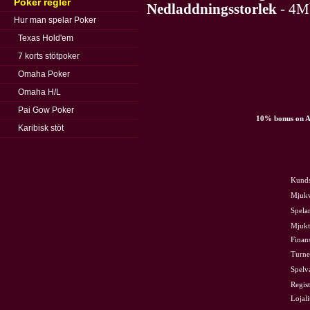
Poker regler
Nedladdningsstorlek
- 4M
Hur man spelar Poker
Texas Hold'em
7 korts stötpoker
Omaha Poker
Omaha H/L
Pai Gow Poker
10% bonus on AL
Karibisk stöt
Kunds
Mjukv
Spelar
Mjukt
Finans
Turne
Spelva
Regis
Lojali