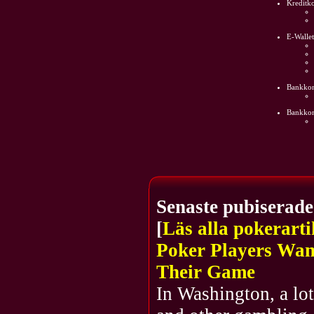
Kreditko
E-Wallet
Bankkon
Bankkon
Senaste pubiserade
[
Läs alla pokerarti
Poker Players Want
Their Game
In Washington, a lot