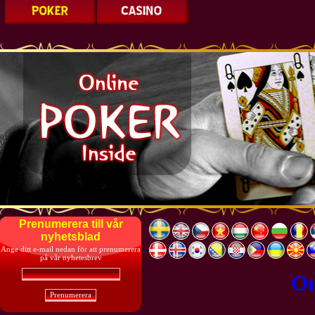
Prenumerera till vår
nyhetsblad
Ange ditt e-mail nedan för att prenumerera
på vår nyhetesbrev
On