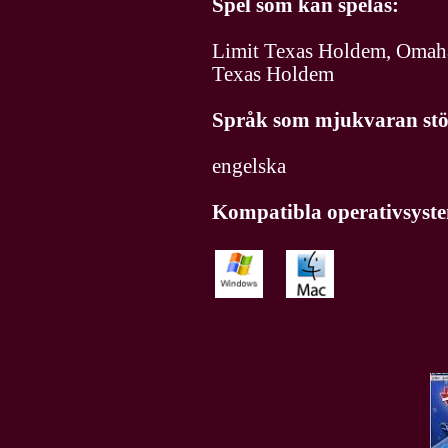
Spel som kan spelas:
Limit Texas Holdem, Omaha
Texas Holdem
Språk som mjukvaran stö
engelska
Kompatibla operativsyst