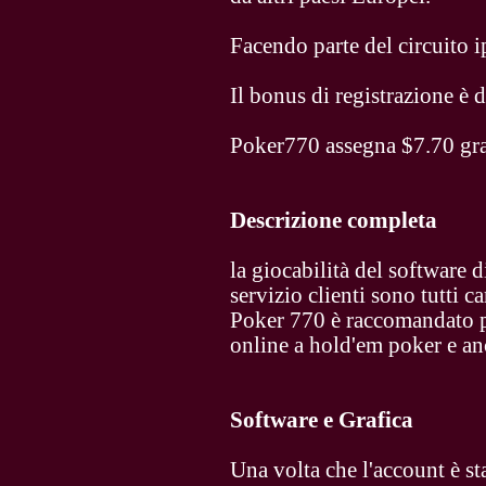
Facendo parte del circuito ip
Il bonus di registrazione è
Poker770 assegna $7.70 gr
Descrizione completa
la giocabilità del software 
servizio clienti sono tutti c
Poker 770 è raccomandato pe
online a hold'em poker e anc
Software e Grafica
Una volta che l'account è st