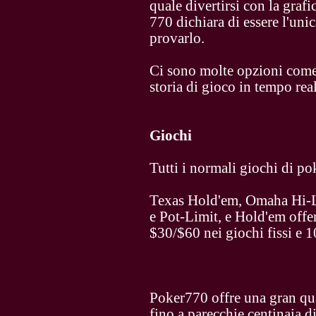
quale divertirsi con la grafi
770 dichiara di essere l'uni
provarlo.
Ci sono molte opzioni come: 
storia di gioco in tempo real
Giochi
Tutti i normali giochi di po
Texas Hold'em, Omaha Hi-Lo
e Pot-Limit, e Hold'em offer
$30/$60 nei giochi fissi e 
Poker770 offre una gran quan
fino a parecchie centinaia di