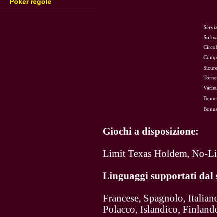
Poker regole
Serviz
Softw
Circol
Compe
Sicure
Torne
Variet
Bonus 
Bonus
Giochi a disposizione:
Limit Texas Holdem, No-L
Linguaggi supportati dal 
Francese, Spagnolo, Italia
Polacco, Islandico, Finland