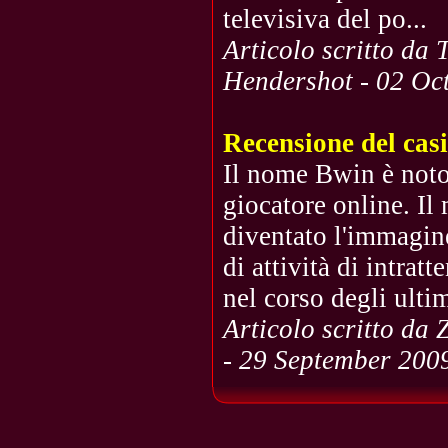
televisiva del po...
Articolo scritto da 
Hendershot
-
02 Oc
Recensione del ca
Il nome Bwin è noto
giocatore online. Il
diventato l'immagin
di attività di intrat
nel corso degli ultim
Articolo scritto da
-
29 September 200