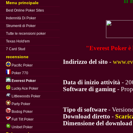
Il 
Menu principale
Best Online Poker Sites
Indennità Di Poker
Strumenti di Poker
Tutte le recensioni poker
Texas Hold'em
"Everest Poker è l
7 Card Stud
recensione
Indirizzo del sito
-
www.ev
Pacific Poker
Poker 770
Everest Poker
Data di inizio attività
- 20
Software di gaming
- Prop
Lucky Ace Poker
Littlewoods Poker
Party Poker
Tipo di software
- Version
Bodog Poker
Download diretto
-
Scaric
Full Tilt Poker
Dimensione del download
Unibet Poker