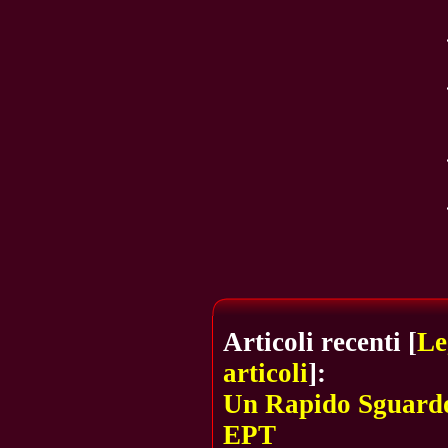
Articoli recenti [
Le
articoli
]:
Un Rapido Sguardo 
EPT