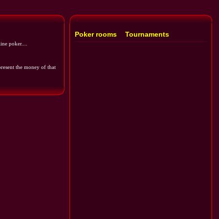
Poker rooms
Tournaments
ine poker....
present the money of that