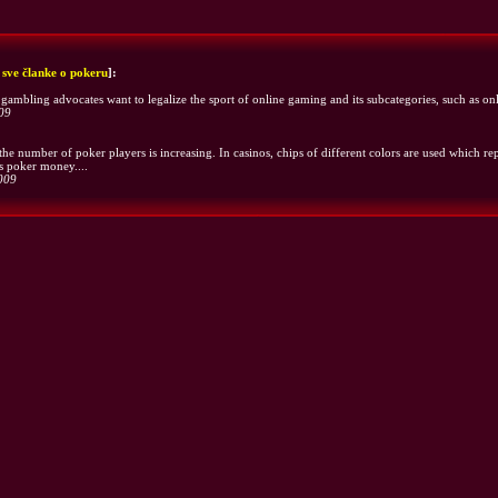
 sve članke o pokeru
]:
gambling advocates want to legalize the sport of online gaming and its subcategories, such as onl
09
he number of poker players is increasing. In casinos, chips of different colors are used which re
s poker money....
009