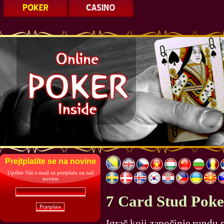
Prejtplatite se na novine
Upišite Vaš e-mail za pretplatu na naš
novine
7 Card Stud Poke
Igrač koji započinje rundu p