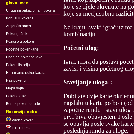
glavni meni
koje se djele okrenute na go
Unutarnji prikaz onlajn pokera
koje su medjusobno razlicit
Bonusi u Pokeru
Na kraju, svaki igrač uzima
Amjerički poker
kombinaciju.
Poker rječnik
Pozicije u pokeru
Početni ulog:
Početne poker karte
Prjegled poker sajtova
Igrač mora da postavi početn
Poker Historija
zavisi i visina početnog ulog
Rangiranje poker karata
Naš poker tim
Stavljanje uloga::
Mapa sajta
Dobijate dvje karte okrjenut
Poker alatke
najslabiju kartu po boji (od 
Bonus poker ponude
započne rundu i stavi ulog 
Recenzije sobe
prvi biva obavješten. Posle 
Pacific Poker
se obavlja posle svake karte)
Full Tilt Poker
poslednja runda za uloge.