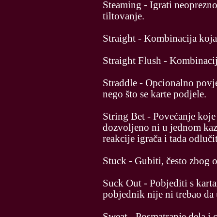
Steaming - Igrati neoprezno,
tiltovanje.
Straight - Kombinacija koja 
Straight Flush - Kombinacija
Straddle - Opcionalno povje
nego što se karte podjele.
String Bet - Povećanje koje
dozvoljeno ni u jednom kazin
reakcije igrača i tada odlučit
Stuck - Gubiti, često zbog
Suck Out - Pobjediti s kart
pobjednik nije ni trebao da 
Sweat - Posmatranje dela i c