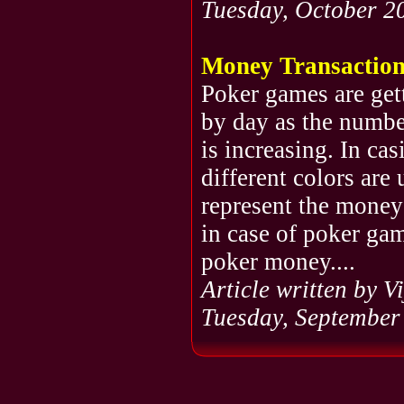
Tuesday, October 2
Money Transaction
Poker games are get
by day as the numbe
is increasing. In cas
different colors are
represent the money 
in case of poker gam
poker money....
Article written by V
Tuesday, September