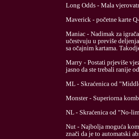
Long Odds - Mala vjerovatn
Maverick - početne karte Q-
Maniac - Nadimak za igrača 
učestvuju u previše deljenja
sa očajnim kartama. Takodje
Marry - Postati prjeviše vj
jasno da ste trebali ranije od
ML - Skraćenica od "Middle
Monster - Superiorna kombi
NL - Skraćenica od "No-lim
Nut - Najbolja moguća kombi
znači da je to automatski ab