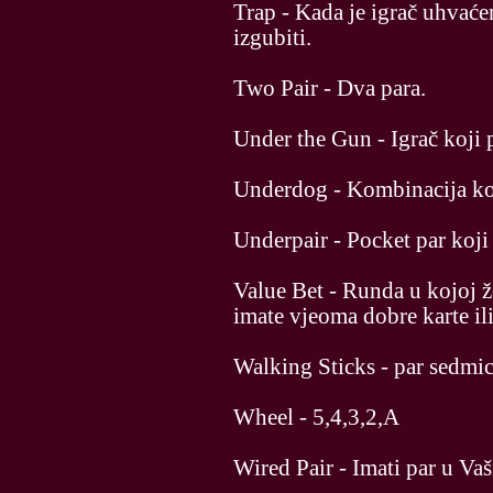
Trap - Kada je igrač uhvaćen
izgubiti.
Two Pair - Dva para.
Under the Gun - Igrač koji 
Underdog - Kombinacija koj
Underpair - Pocket par koji 
Value Bet - Runda u kojoj že
imate vjeoma dobre karte ili
Walking Sticks - par sedmic
Wheel - 5,4,3,2,A
Wired Pair - Imati par u Va