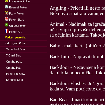
Lucky Ace Poker
Angling - Pričati ili nešto r
Everest Poker
Neki ovo smatraju varanjem,
Party Poker
Poker Stars
Animal - Nadimak za igrača 
Unibet Poker
učestvuju u previše deljenja
Poker 770
sa očajnim kartama. Takodje
Poker pravila
Kako igrati Poker
Baby - mala karta (obično 2
Texas Hold'em
Back Into - Napraviti kombi
7 Card Stud
Omaha poker
Backdoor - Nezavršena kombi
Omaha H/L
da bi bila pobednička. Tako
Poker Pai Gow
Karipski Stud
Backdoor Flushes: Još gora
kada su Vam potrjebne dvje 
Bad Beat - Imati kobminacij
underdog-a (pogotovo ako ta