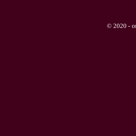
© 2020 - o