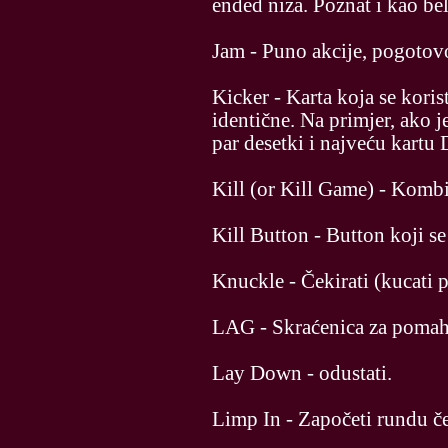
ended niza. Poznat i kao bel
Jam - Puno akcije, pogotov
Kicker - Karta koja se kori
identične. Na primjer, ako j
par desetki i najveću kartu
Kill (or Kill Game) - Kombi
Kill Button - Button koji se
Knuckle - Čekirati (kucati p
LAG - Skraćenica za pomahn
Lay Down - odustati.
Limp In - Započeti rundu č