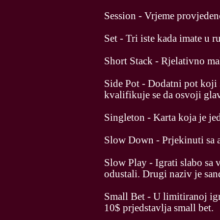
Session - Vrjeme provjedeno
Set - Tri iste kada imate u r
Short Stack - Rjelativno ma
Side Pot - Dodatni pot koji 
kvalifikuje se da osvoji gla
Singleton - Karta koja je je
Slow Down - Prjekinuti sa 
Slow Play - Igrati slabo sa 
odustali. Drugi naziv je sa
Small Bet - U limitiranoj ig
10$ prjedstavlja small bet.