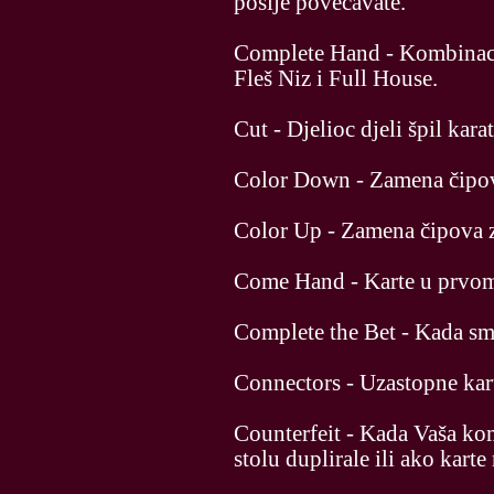
poslje povećavate.
Complete Hand - Kombinacija
Fleš Niz i Full House.
Cut - Djelioc djeli špil kar
Color Down - Zamena čipov
Color Up - Zamena čipova z
Come Hand - Karte u prvom 
Complete the Bet - Kada sma
Connectors - Uzastopne karte
Counterfeit - Kada Vaša kom
stolu duplirale ili ako kart