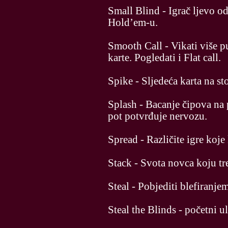
Small Blind - Igrač ljevo od 
Hold’em-u.
Smooth Call - Vikati više pu
karte. Pogledati i Flat call.
Spike - Sljedeća karta na st
Splash - Bacanje čipova na 
pot potvrđuje nervozu.
Spread - Različite igre koj
Stack - Svota novca koju tr
Steal - Pobjediti blefiranjem
Steal the Blinds - početni ul