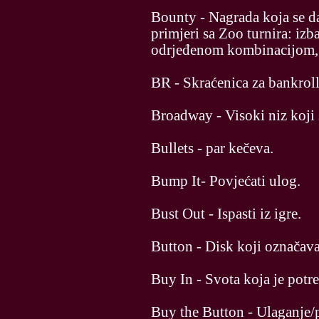
Bounty - Nagrada koja se da
primjeri sa Zoo turnira: izb
odrjeđenom kombinacijom, il
BR - Skraćenica za bankroll
Broadway - Visoki niz koji 
Bullets - par kečeva.
Bump It- Povjećati ulog.
Bust Out - Ispasti iz igre.
Button - Disk koji označava 
Buy In - Svota koja je potre
Buy the Button - Ulaganje/p