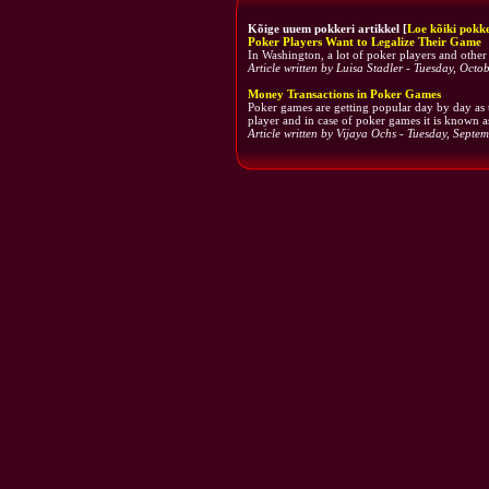
Kõige uuem pokkeri artikkel [
Loe kõiki pokke
Poker Players Want to Legalize Their Game
In Washington, a lot of poker players and other 
Article written by Luisa Stadler
-
Tuesday, Octob
Money Transactions in Poker Games
Poker games are getting popular day by day as t
player and in case of poker games it is known a
Article written by Vijaya Ochs
-
Tuesday, Septem