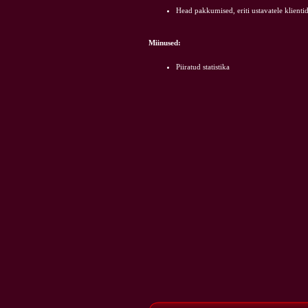
Head pakkumised, eriti ustavatele klientid
Miinused:
Piiratud statistika