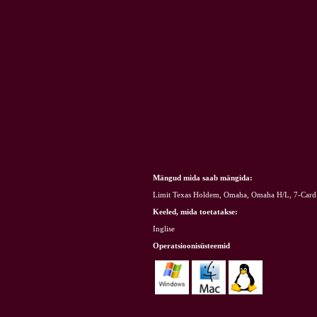
Mängud mida saab mängida:
Limit Texas Holdem, Omaha, Omaha H/L, 7-Card 
Keeled, mida toetatakse:
Inglise
Operatsioonisüsteemid