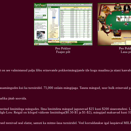
Peo Pokker
Peo Pok
Fuajee pilt
Laua pi
n see valmistanud palju lõbu erinevatele pokkerimängijatele üle kogu maailma ja siiani kasvab se
uamängudes kui ka turniiridel. 75,000 onlain-mängijaga. Tasuta mängud, suur hulk erinevaid pakk
afika jätab soovida.
eeritud limiitidega mängudes. Ilma limiitideta mängud jagunevad $25 kuni $200 sisseostudeni
gh-Low. Reigid on kõrged väikeste limiitidega($0.50-$1 ja $1-$2), mängijad maksavad kuni 10
sed teenivad seal elatist, samuti ka mitme-laua turniiridel. Veel korraldatakse igal laupäeval MIL