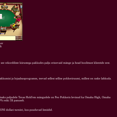
ker
lt
e rekordiliste kiirustega pakkudes palju erinevaid mänge ja head hoolitsust klientide eest.
umisi ja lojaalsusprogramm, teevad sellest sellise pokkeriruumi, millest on raske lahkuda.
. Lisaks paljudele Texas Hold'em mängudele on Peo Pokkeris levinud ka Omaha High, Omaha
% reiki 5$ panuselt.
JONI dollari turniiri, kus puuduvad limiidid.