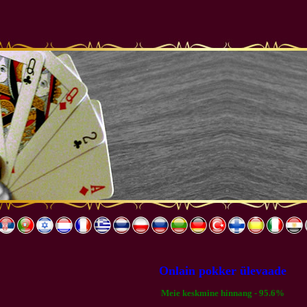
Onlain pokker ülevaade
Meie keskmine hinnang - 95.6%