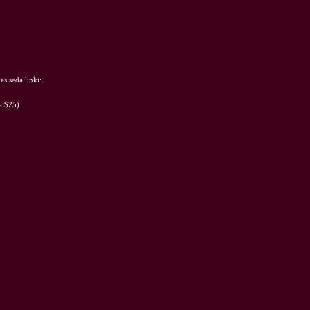
 seda linki:
a $25).