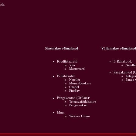
ele.
Sissemakse võimalused
Väljamakse võimalused
Krediitkaardid:
E-Rahakotid:
Visa
Netelle
Mastercard
Pangakontod (Of
E-Rahakotid:
Telegra
Neteller
Panga 
MoneyBookers
Citadel
FirePay
Pangakontod (Offlain):
Telegraafiülekanne
Panga veksel
Muu:
Western Union