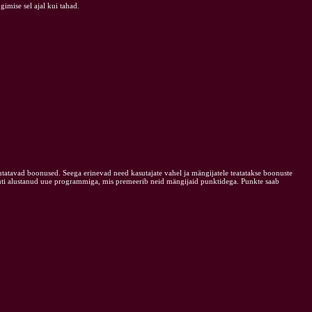
imise sel ajal kui tahad.
atavad boonused. Seega erinevad need kasutajate vahel ja mängijatele teatatakse boonuste
uti alustanud uue programmiga, mis premeerib neid mängijaid punktidega. Punkte saab