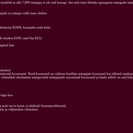
undidel ja alla 7,000 mängija ei ole seal kunagi. See teeb üsna lihtsaks igasuguste mängude mäng
ijaid on mängu valik üsna oluline.
simum $1000, kasutades seda linki:
le (maksa $100, saad lisa $25).
gitud kätt.
imalusi.
utatavaid boonuseid. Need boonused on rohkem kindlate mängijate boonused kui üldised taaskasut
õimaldab tihedamini mängivatele mängijatele suuremaid boonuseid ja lisaks sellele on nad hilj
 väga hea.
ole tarvis karta, et tekiksid finantsprobleemid.
se ja väljamakse võimalusi.