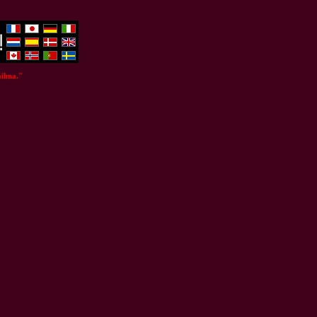
ailma."