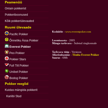
Peamenüü
Onlain pokkerist
Pokkeriboonused
Kõik pokkeriülevaated
Ruumi ülevaade
Koduleht
-
www.everestpoker.com
Pacific Pokker
Loomisaasta
- 2005
Õnneliku Ässa Pokker
Mängu tarkvara
- Suletud ringkonnale
Everest Pokker
Tarkvara tüüp
- Versioon
Peo Pokker
Allatõmbamine
-
Tõmba Everest Pokker
Suurus
- 6Mb
Pokker Stars
Full Tilt Pokker
Unibet Pokker
Bodog Pokker
Pokker reeglid
Kuidas mängida pokkerit
Kariibi Stud