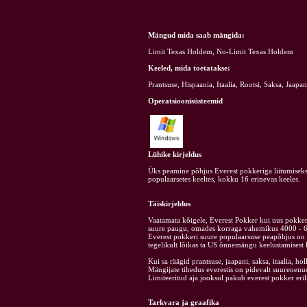
Mängud mida saab mängida:
Limit Texas Holdem, No-Limit Texas Holdem
Keeled, mida toetatakse:
Prantsuse, Hispaania, Itaalia, Rootsi, Saksa, Jaapa
Operatsioonisüsteemid
Lühike kirjeldus
Üks peamine põhjus Everest pokkeriga liitumiseks on
populaarsetes keeltes, kokku 16 erinevas keeles.
Täiskirjeldus
Vaatamata kõigele, Everest Pokker kui uus pokker
suure paugu, omades korraga vahemikus 4000 - 60
Everest pokkeri suure populaarsuse peapõhjus on 
tegelikult lõikas ta US õnnemängu keelustamisest 
Kui sa räägid prantsuse, jaapani, saksa, itaalia, 
Mängijate tihedus everestis on pidevalt suurenenu
Limiteeritud aja jooksul pakub everest pokker eril
Tarkvara ja graafika