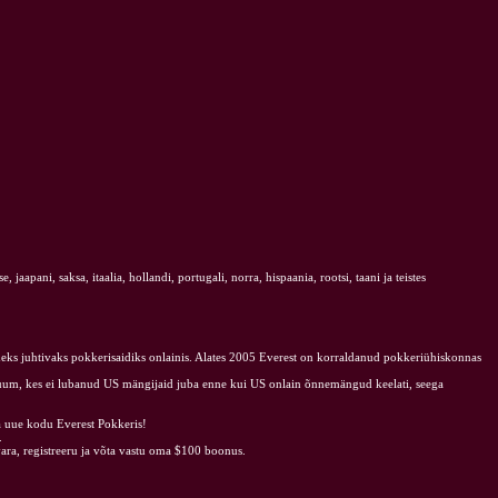
pani, saksa, itaalia, hollandi, portugali, norra, hispaania, rootsi, taani ja teistes
eks juhtivaks pokkerisaidiks onlainis. Alates 2005 Everest on korraldanud pokkeriühiskonnas
ruum, kes ei lubanud US mängijaid juba enne kui US onlain õnnemängud keelati, seega
ma uue kodu Everest Pokkeris!
.
kvara, registreeru ja võta vastu oma $100 boonus.