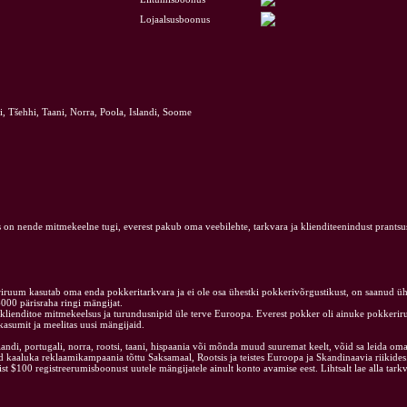
Lojaalsusboonus
ni, Tšehhi, Taani, Norra, Poola, Islandi, Soome
 nende mitmekeelne tugi, everest pakub oma veebilehte, tarkvara ja klienditeenindust prantsuse, jaa
iruum kasutab oma enda pokkeritarkvara ja ei ole osa ühestki pokkerivõrgustikust, on saanud üh
00 pärisraha ringi mängijat.
klienditoe mitmekeelsus ja turundusnipid üle terve Euroopa. Everest pokker oli ainuke pokkeri
kasumit ja meelitas uusi mängijaid.
hollandi, portugali, norra, rootsi, taani, hispaania või mõnda muud suuremat keelt, võid sa leida o
d kaaluka reklaamikampaania tõttu Saksamaal, Rootsis ja teistes Euroopa ja Skandinaavia riikides
ist $100 registreerumisboonust uutele mängijatele ainult konto avamise eest. Lihtsalt lae alla tar