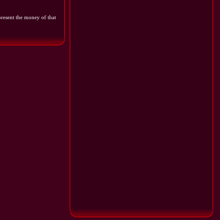
present the money of that