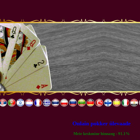
Onlain pokker ülevaade
Meie keskmine hinnang - 91.1%