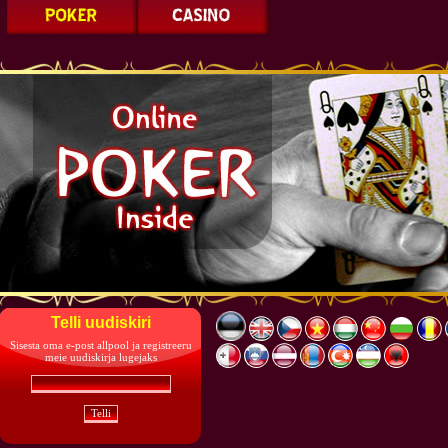
Telli uudiskiri
Sisesta oma e-post allpool ja registreeru
meie uudiskirja lugejaks