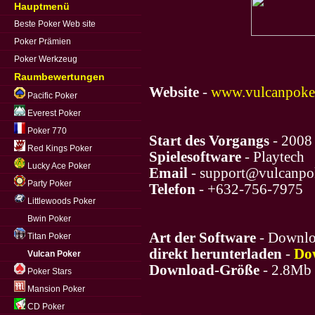
Hauptmenü
Beste Poker Web site
Poker Prämien
Poker Werkzeug
Raumbewertungen
Website
-
www.vulcanpoke
Pacific Poker
Everest Poker
Poker 770
Start des Vorgangs
- 2008
Red Kings Poker
Spielesoftware
- Playtech
Lucky Ace Poker
Email
-
support@vulcanpo
Party Poker
Telefon
- +632-756-7975
Littlewoods Poker
Bwin Poker
Art der Software
- Downlo
Titan Poker
direkt herunterladen
-
Do
Vulcan Poker
Download-Größe
- 2.8Mb
Poker Stars
Mansion Poker
CD Poker