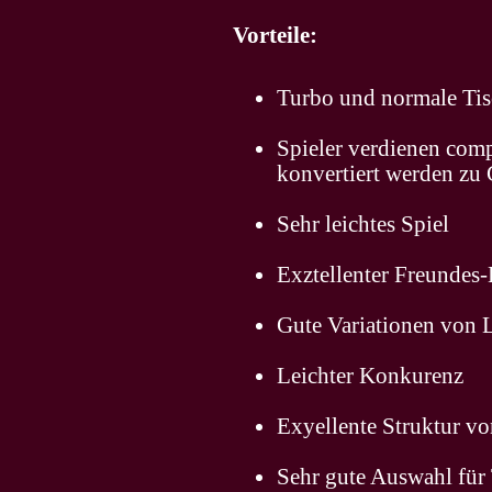
Vorteile:
Turbo und normale Tis
Spieler verdienen com
konvertiert werden zu
Sehr leichtes Spiel
Exztellenter Freundes
Gute Variationen von 
Leichter Konkurenz
Exyellente Struktur v
Sehr gute Auswahl für