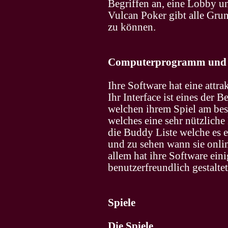
Begriffen an, eine Lobby u
Vulcan Poker gibt alle Gru
zu können.
Computerprogramm und 
Ihre Software hat eine attr
Ihr Interface ist eines der 
welchen ihrem Spiel am beste
welches eine sehr nützliche 
die Buddy Liste welche es 
und zu sehen wann sie online
allem hat ihre Software eini
benutzerfreundlich gestaltet
Spiele
Die Spiele