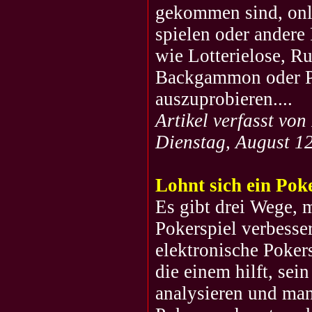
gekommen sind, onl
spielen oder andere
wie Lotterielose, Ru
Backgammon oder 
auszuprobieren....
Artikel verfasst v
Dienstag, August 1
Lohnt sich ein Po
Es gibt drei Wege, 
Pokerspiel verbesse
elektronische Poker
die einem hilft, sei
analysieren und man 