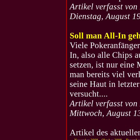
Artikel verfasst vo
Dienstag, August 1
Soll man All-In ge
Viele Pokeranfänger
In, also alle Chips 
setzen, ist nur ein
man bereits viel ver
seine Haut in letzte
versucht....
Artikel verfasst von
Mittwoch, August 1
Artikel des aktuell
November 2008
Oktober 2008
Dezembe