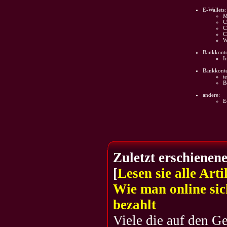
E-Wallets:
M
C
C
C
W
Bankkonte
I
Bankkonten
t
B
andere:
E
Zuletzt erschienen
[
Lesen sie alle Arti
Wie man online sic
bezahlt
Viele die auf den 