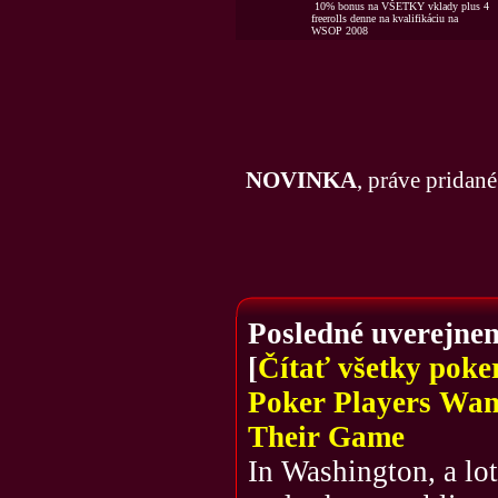
10% bonus na VŠETKY vklady plus 4
freerolls denne na kvalifikáciu na
WSOP 2008
NOVINKA
, práve pridané
Posledné uverejnen
[
Čítať všetky poke
Poker Players Want
Their Game
In Washington, a lot