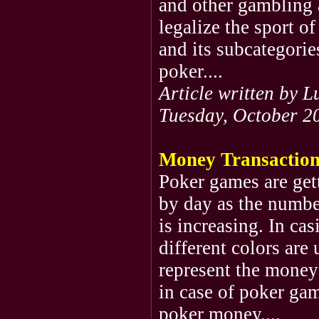
and other gambling 
legalize the sport o
and its subcategorie
poker....
Article written by L
Tuesday, October 2
Money Transaction
Poker games are get
by day as the numbe
is increasing. In cas
different colors are
represent the money 
in case of poker gam
poker money....