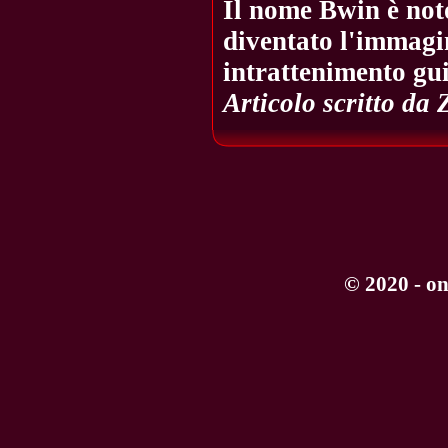
Il nome Bwin è noto
diventato l'immagin
intrattenimento gui
Articolo scritto d
© 2020 - on