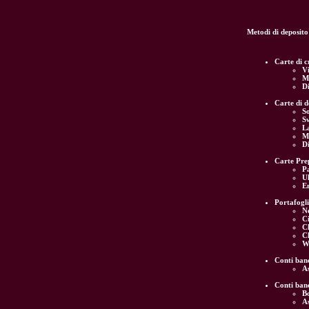
Metodi di deposito
Carte di c
Vi
M
Di
Carte di d
So
S
L
M
D
Carte Pre
P
U
E
Portafogli
Ne
Ci
C
C
W
Conti banc
As
Conti banc
Bo
As