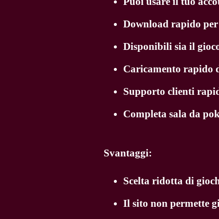
Puoi usare il tuo acc
Download rapido per
Disponibili sia il gio
Caricamento rapido d
Supporto clienti rapi
Completa sala da pok
Svantaggi:
Scelta ridotta di gioc
Il sito non permette g