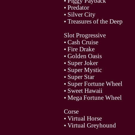
• Piggy Payback
• Predator
• Silver City
• Treasures of the Deep
Slot Progressive
• Cash Cruise
• Fire Drake
• Golden Oasis
• Super Joker
• Super Mystic
• Super Star
• Super Fortune Wheel
• Sweet Hawaii
• Mega Fortune Wheel
Corse
• Virtual Horse
• Virtual Greyhound