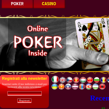
Registrati alla newsletter
Inserisci sotto il tuo indirizzo e-mail per
iscriverti alla nostra newsletter
Recen