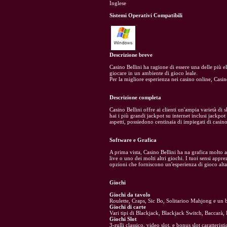
Inglese
Sistemi Operativi Compatibili
Descrizione breve
Casino Bellini ha ragione di essere una delle più e
giocare in un ambiente di gioco leale.
Per la migliore esperienza nei casino online, Casin
Descrizione completa
Casino Bellini offre ai clienti un'ampia varietà di s
hai i più grandi jackpot su internet inclusi jackpot 
aspetti, possiedono centinaia di impiegati di casin
Software e Grafica
A prima vista, Casino Bellini ha na grafica molto a
live o uno dei molti altri giochi. I tuoi sensi app
opzioni che forniscono un'esperienza di gioco alta
Giochi
Giochi da tavolo
Roulette, Craps, Sic Bo, Solitarioo Mahjong e un b
Giochi di carte
Vari tipi di Blackjack, Blackjack Switch, Baccar
Giochi Slot
3-rulli classico, video slot, e bonus slot caratter