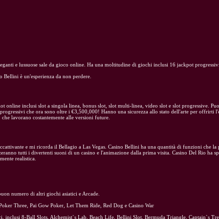
leganti e lussuose sale da gioco online. Ha una moltitudine di giochi inclusi 16 jackpot progressivi
o Bellini è un'esperienza da non perdere.
lot online inclusi slot a singola linea, bonus slot, slot multi-linea, video slot e slot progressive. P
progressivi che ora sono oltre i €3,500,000! Hanno una sicurezza allo stato dell'arte per offrirti l'e
o che lavorano costantemente alle versioni future.
ccattivante e mi ricorda il Bellagio a Las Vegas. Casino Bellini ha una quantità di funzioni che la 
rezeranno tutti i divertenti suoni di un casino e l'animazione dalla prima visita. Casino Del Rio ha
mente realistica.
uon numero di altri giochi asiatici e Arcade.
à, Poker Three, Pai Gow Poker, Let Them Ride, Red Dog e Casino War
istici, inclusi 8-Ball Slots, Alchemist`s Lab, Beach Life, Bellini Slot, Bermuda Triangle, Captain`s