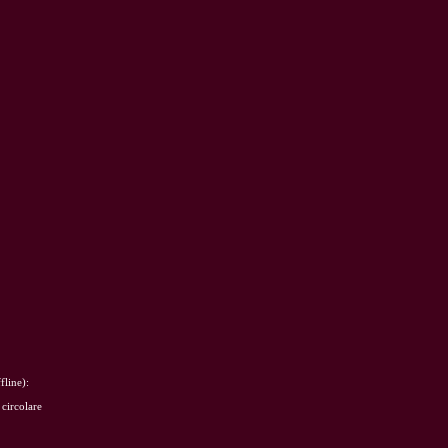
fline):
circolare