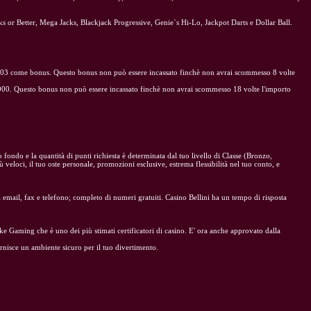
 or Better, Mega Jacks, Blackjack Progressive, Genie`s Hi-Lo, Jackpot Darts e Dollar Ball.
 €103 come bonus. Questo bonus non può essere incassato finchè non avrai scommesso 8 volte
€3,000. Questo bonus non può essere incassato finchè non avrai scommesso 18 volte l'importo
ondo e la quantità di punti richiesta è determinata dal tuo livello di Classe (Bronzo,
veloci, il tuo oste personale, promozioni esclusive, estrema flessibilità nel tuo conto, e
 email, fax e telefono; completo di numeri gratuiti. Casino Bellini ha un tempo di risposta
wake Gaming che è uno dei più stimati certificatori di casino. E' ora anche approvato dalla
rnisce un ambiente sicuro per il tuo divertimento.