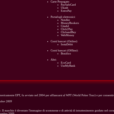
Carte Prepagate:
PaySafeCard
Ukash
EntroPay
Portafogli elettronici:
Neteller
MoneyBookers
Citadel
Click2Pay
ClickandBuy
WebMoney
Conti bancari (Online):
InstaDebit
Conti bancari (Offline):
Bonifico
Altri:
EcoCard
UseMyBank
nericamente EPT, fu avviato nel 2004 per affiancarsi al WPT (World Poker Tour) e per consentir
ober 2009
. Il marchio è diventato l'immagine di scommesse e di attività di intrattenimento guidato nel corso 
tember 2009