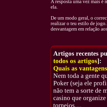
A resposta uma vez mais é m
ela.
De um modo geral, o correct
realizar o teu estilo de jo
desvantagem em relação aos 
Artigos recentes pu
todos os artigos
]:
Quais as vantagens
Nem toda a gente qu
Poker (seja ele prof
não tem a sorte de 
casino que organize 
torneios....