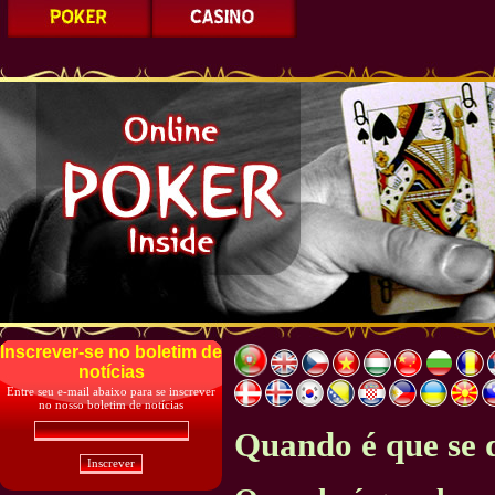
Inscrever-se no boletim de
notícias
Entre seu e-mail abaixo para se inscrever
no nosso boletim de notícias
Quando é que se